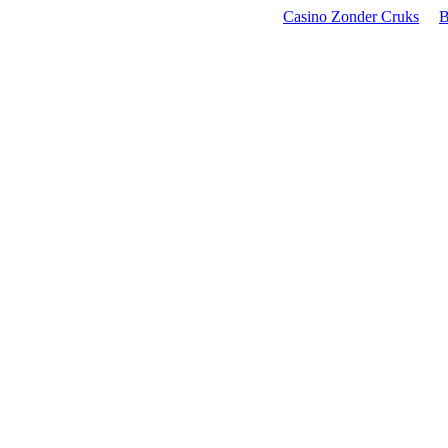
Casino Zonder Cruks
B